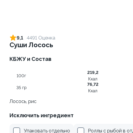
Ролл с креветкой и сыром
Ролл с лососем терияки и
зеленым луком
140 гр
9,1
4491 Оценка
130 гр
Суши Лосось
299 ₽
279 ₽
КБЖУ и Состав
219,2
100г
Ккал
76,72
35 гр
Ккал
Лосось, рис
Исключить ингредиент
Ролл с лососем и зеленым
Ролл с креветкой и
луком
авокадо
Упаковать отдельно
Роллы с рыбой в о
130 гр
135 гр