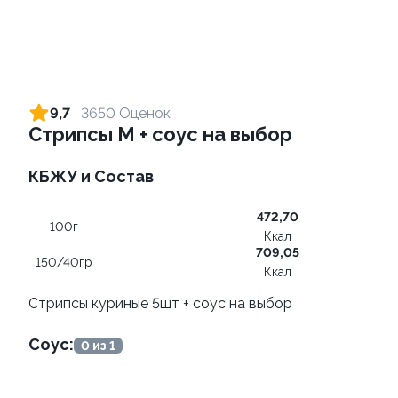
Ролл с креветкой и сыром
Ролл с лососем терияки и
зеленым луком
140 гр
9,7
3650 Оценок
130 гр
Стрипсы М + соус на выбор
299 ₽
279 ₽
КБЖУ и Состав
472,70
8.7
9.4
100г
Ккал
709,05
150/40гр
Ккал
Стрипсы куриные 5шт + соус на выбор
Соус:
0 из 1
Ролл с лососем и зеленым
Ролл с креветкой и
луком
авокадо
130 гр
135 гр