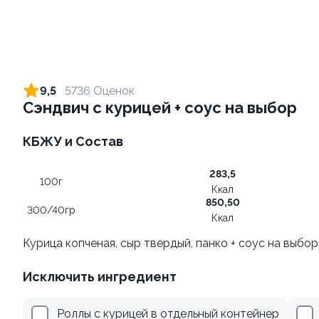
Ролл с лососем и зеленым
Ролл с лососем терияки и
луком
зеленым луком
9,5
5736 Оценок
130 гр
130 гр
Сэндвич с курицей + соус на выбор
499 ₽
279 ₽
КБЖУ и Состав
283,5
100г
Ккал
850,50
300/40гр
Ккал
Курица копченая, сыр твердый, панко + соус на выбор
Исключить ингредиент
Ролл с креветками и
Ролл с лососем
авокадо
130 гр
Роллы с курицей в отдельный контейнер
135 гр