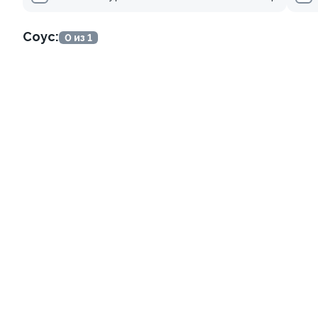
345 ₽
499 ₽
Соус:
0 из 1
Ролл с креветкой и сыром
Ролл с огурцом
140 гр
130 гр
299 ₽
179 ₽