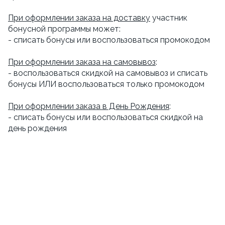
При оформлении заказа на доставку
участник
бонусной программы может:
- списать бонусы или воспользоваться промокодом
При оформлении заказа на самовывоз
:
- воспользоваться скидкой на самовывоз и списать
бонусы ИЛИ воспользоваться только промокодом
При оформлении заказа в День Рождения
:
- списать бонусы или воспользоваться скидкой на
день рождения