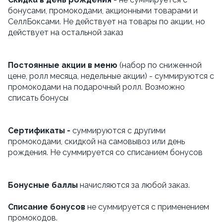
бонусами, промокодами, акционными товарами и
СеллБоксами. Не действует на товары по акции, но
действует на остальной заказ
Постоянные акции в меню
(набор по сниженной
цене, ролл месяца, недельные акции) - суммируются с
промокодами на подарочный ролл. Возможно
списать бонусы
Сертификаты -
суммируются с другими
промокодами, скидкой на самовывоз или день
рождения. Не суммируется со списанием бонусов
Бонусные баллы
начисляются за любой заказ.
Списание бонусов
не суммируется с применением
промокодов.