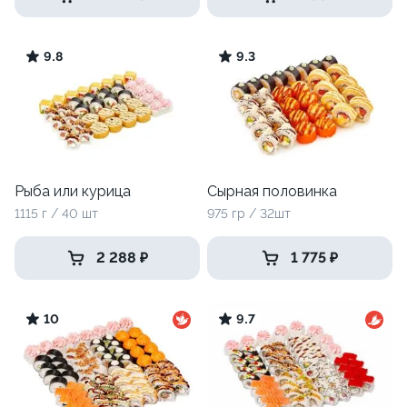
9.8
9.3
Рыба или курица
Сырная половинка
1115 г / 40 шт
975 гр / 32шт
2 288 ₽
1 775 ₽
10
9.7