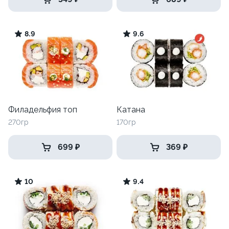
8.9
9.6
Филадельфия топ
Катана
270гр
170гр
699 ₽
369 ₽
10
9.4