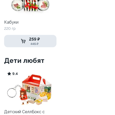
Кабуки
220 гр
259 ₽
445 ₽
Дети любят
9.4
Детский СеллБокс с