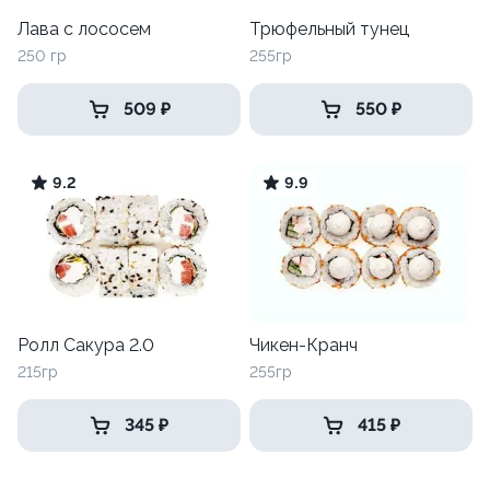
Лава с лососем
Трюфельный тунец
250 гр
255гр
509 ₽
550 ₽
9.2
9.9
Ролл Сакура 2.0
Чикен-Кранч
215гр
255гр
345 ₽
415 ₽