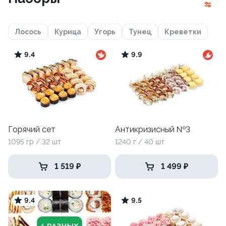
Лосось
Курица
Угорь
Тунец
Креветки
9.4
9.9
Горячий сет
Антикризисный №3
1095 гр / 32 шт
1240 г / 40 шт
1 519 ₽
1 499 ₽
9.4
9.5