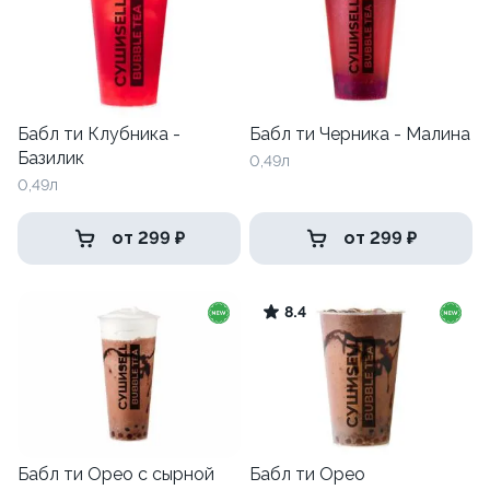
Бабл ти Клубника -
Бабл ти Черника - Малина
Базилик
0,49л
0,49л
от 299 ₽
от 299 ₽
8.4
Бабл ти Орео с сырной
Бабл ти Орео