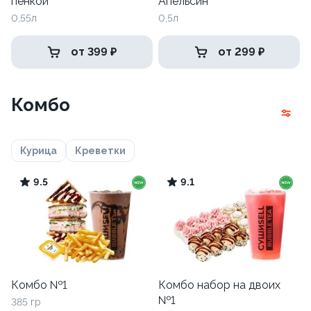
пенкой
Апельсин
0,55л
0,5л
от 399 ₽
от 299 ₽
Комбо
Курица
Креветки
9.5
9.1
Комбо №1
Комбо набор на двоих
№1
385 гр