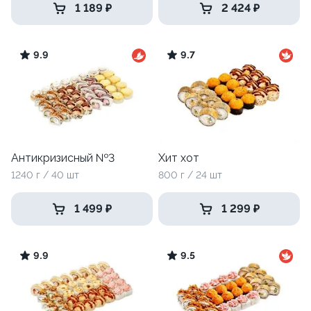
1 189 ₽
2 424 ₽
9.9
9.7
Антикризисный №3
Хит хот
1240 г / 40 шт
800 г / 24 шт
1 499 ₽
1 299 ₽
9.9
9.5