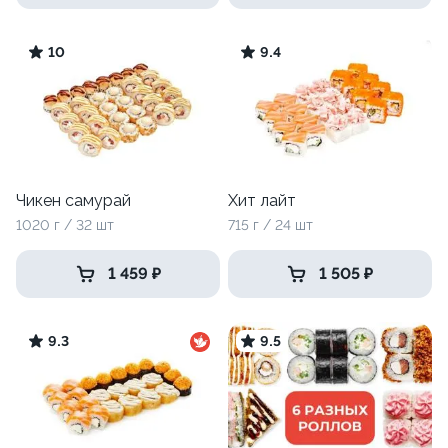
10
9.4
Чикен самурай
Хит лайт
1020 г / 32 шт
715 г / 24 шт
1 459 ₽
1 505 ₽
9.3
9.5