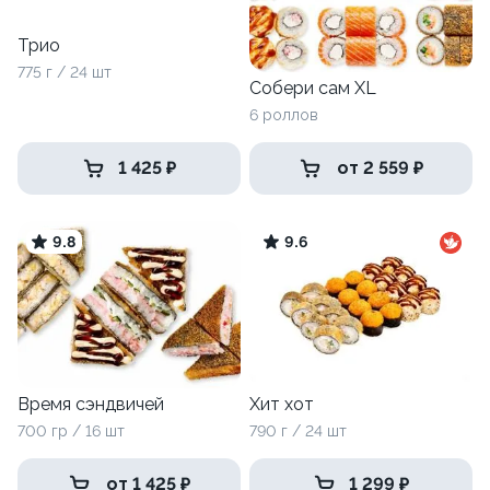
Трио
775 г / 24 шт
Собери сам XL
6 роллов
1 425 ₽
от 2 559 ₽
9.8
9.6
Время сэндвичей
Хит хот
700 гр / 16 шт
790 г / 24 шт
от 1 425 ₽
1 299 ₽