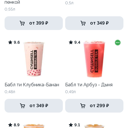
пенкой
0,5л
0,55л
от 399 ₽
от 349 ₽
9.6
9.4
Бабл ти Клубника-Банан
Бабл ти Арбуз - Дыня
0,48л
0,49л
от 349 ₽
от 299 ₽
8.9
9.1