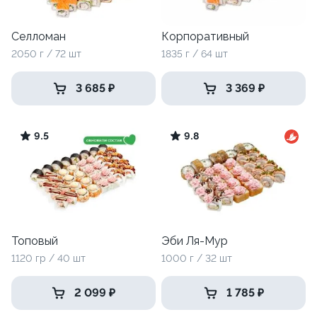
Селломан
Корпоративный
2050 г / 72 шт
1835 г / 64 шт
3 685 ₽
3 369 ₽
9.5
9.8
Топовый
Эби Ля-Мур
1120 гр / 40 шт
1000 г / 32 шт
2 099 ₽
1 785 ₽