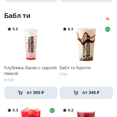
Бабл ти
9.5
8.3
Клубника-Банан с сырной
Бабл ти Баунти
пенкой
0,5л
0,53л
от 399 ₽
от 349 ₽
9.3
9.2