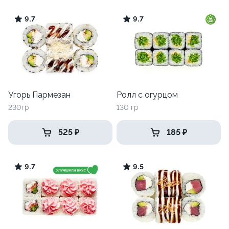
9.7
9.7
Угорь Пармезан
Ролл с огурцом
230гр
130 гр
525 ₽
185 ₽
9.7
9.5