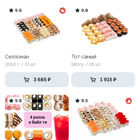
9.6
9.8
Селломан
Тот самый
2050 г / 72 шт
980гр / 28 шт
3 685 ₽
1 915 ₽
9.8
9.5