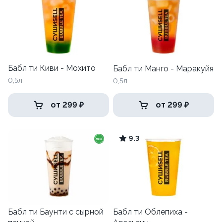
Бабл ти Киви - Мохито
Бабл ти Манго - Маракуйя
0,5л
0,5л
от 299 ₽
от 299 ₽
9.3
Бабл ти Баунти с сырной
Бабл ти Облепиха -