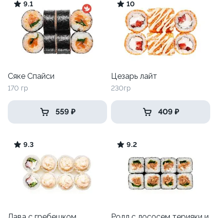
9.1
10
Сяке Спайси
Цезарь лайт
170 гр
230гр
559 ₽
409 ₽
9.3
9.2
Лава с гребешком
Ролл с лососем терияки и