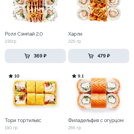
Ролл Сэмпай 2.0
Харли
235гр
225 гр
369 ₽
479 ₽
10
9.1
Тори тортильяс
Филадельфия с огурцом
190 гр
265 гр