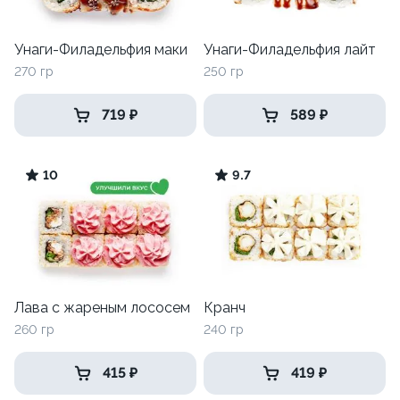
Унаги-Филадельфия маки
Унаги-Филадельфия лайт
270 гр
250 гр
719 ₽
589 ₽
10
9.7
Лава с жареным лососем
Кранч
260 гр
240 гр
415 ₽
419 ₽