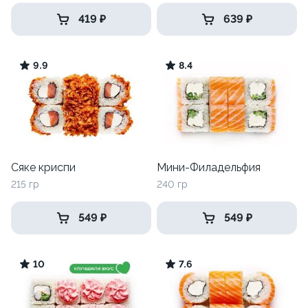
419 ₽
639 ₽
9.9
8.4
Сяке криспи
Мини-Филадельфия
215 гр
240 гр
549 ₽
549 ₽
10
7.6