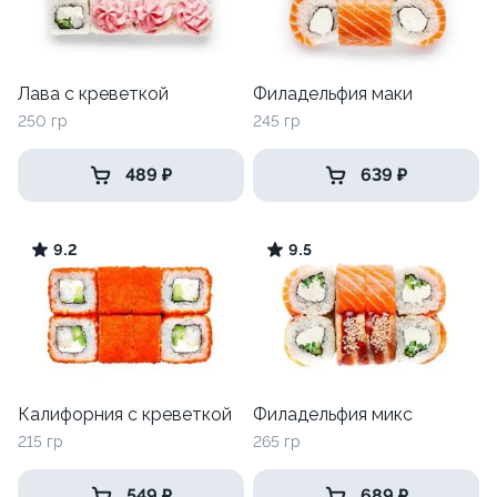
Лава с креветкой
Филадельфия маки
250 гр
245 гр
489 ₽
639 ₽
9.2
9.5
Калифорния с креветкой
Филадельфия микс
215 гр
265 гр
549 ₽
689 ₽