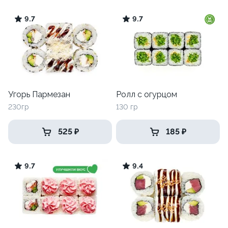
9.7
9.7
Угорь Пармезан
Ролл с огурцом
230гр
130 гр
525 ₽
185 ₽
9.7
9.4