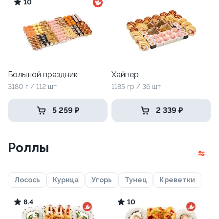
10
Большой праздник
Хайпер
3180 г / 112 шт
1185 гр / 36 шт
5 259 ₽
2 339 ₽
Роллы
Лосось
Курица
Угорь
Тунец
Креветки
8.4
10