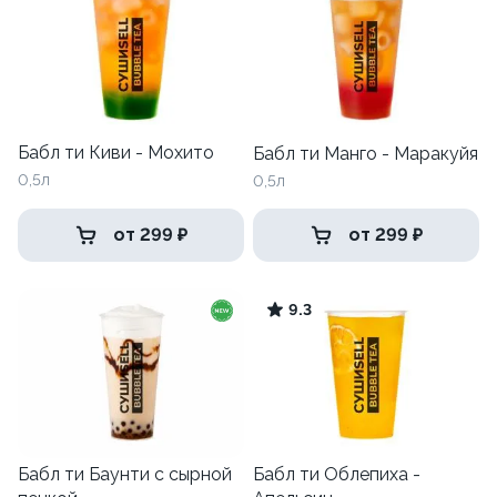
Бабл ти Киви - Мохито
Бабл ти Манго - Маракуйя
0,5л
0,5л
от 299 ₽
от 299 ₽
9.3
Бабл ти Баунти с сырной
Бабл ти Облепиха -