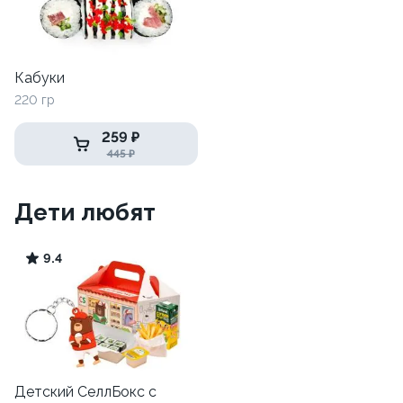
Кабуки
220 гр
259 ₽
445 ₽
Дети любят
9.4
Детский СеллБокс с