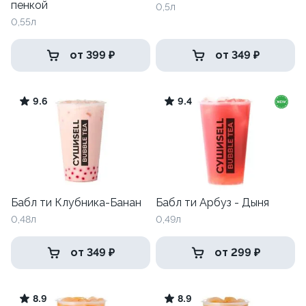
пенкой
0,5л
0,55л
от 399 ₽
от 349 ₽
9.6
9.4
Бабл ти Клубника-Банан
Бабл ти Арбуз - Дыня
0,48л
0,49л
от 349 ₽
от 299 ₽
8.9
8.9