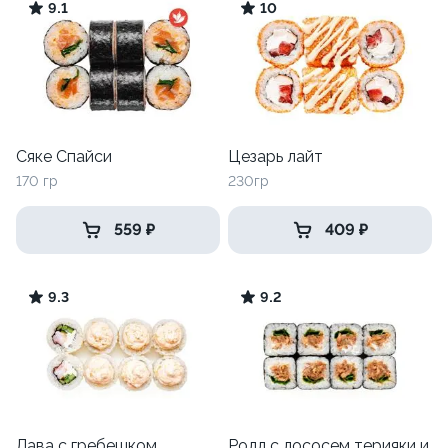
9.1
10
Сяке Спайси
Цезарь лайт
170 гр
230гр
559 ₽
409 ₽
9.3
9.2
Лава с гребешком
Ролл с лососем терияки и