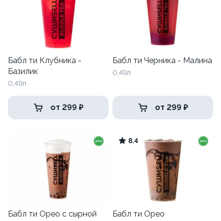
Бабл ти Клубника -
Бабл ти Черника - Малина
Базилик
0,49л
0,49л
от 299 ₽
от 299 ₽
8.4
Бабл ти Орео с сырной
Бабл ти Орео