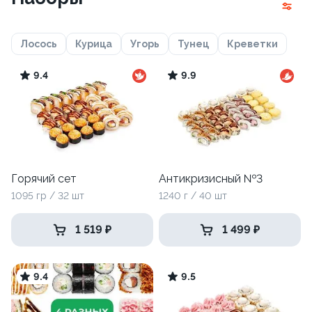
Лосось
Курица
Угорь
Тунец
Креветки
9.4
9.9
Горячий сет
Антикризисный №3
1095 гр / 32 шт
1240 г / 40 шт
1 519 ₽
1 499 ₽
9.4
9.5