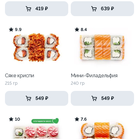
419 ₽
639 ₽
9.9
8.4
Сяке криспи
Мини-Филадельфия
215 гр
240 гр
549 ₽
549 ₽
10
7.6