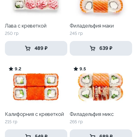
Лава с креветкой
Филадельфия маки
250 гр
245 гр
489 ₽
639 ₽
9.2
9.5
Калифорния с креветкой
Филадельфия микс
215 гр
265 гр
549 ₽
689 ₽