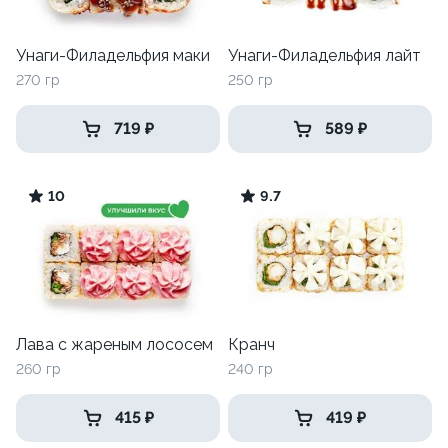
Унаги-Филадельфия маки
Унаги-Филадельфия лайт
270 гр
250 гр
719 ₽
589 ₽
10
9.7
Лава с жареным лососем
Кранч
260 гр
240 гр
415 ₽
419 ₽