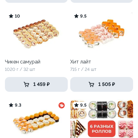
10
9.5
Чикен самурай
Хит лайт
1020 г / 32 шт
715 г / 24 шт
1 459 ₽
1 505 ₽
9.3
9.5