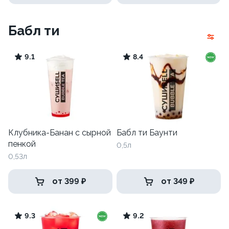
Бабл ти
9.1
8.4
Клубника-Банан с сырной
Бабл ти Баунти
пенкой
0,5л
0,53л
от 399 ₽
от 349 ₽
9.3
9.2