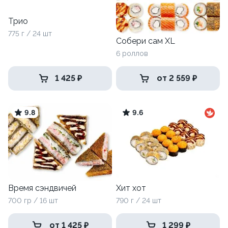
Трио
775 г / 24 шт
Собери сам XL
6 роллов
1 425 ₽
от 2 559 ₽
9.8
9.6
Время сэндвичей
Хит хот
700 гр / 16 шт
790 г / 24 шт
от 1 425 ₽
1 299 ₽