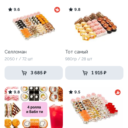
9.6
9.8
Селломан
Тот самый
2050 г / 72 шт
980гр / 28 шт
3 685 ₽
1 915 ₽
9.8
9.5