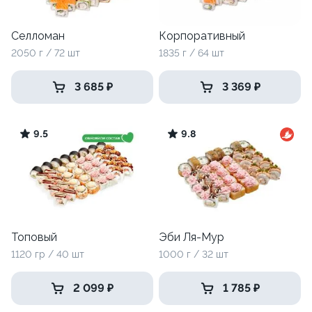
Селломан
Корпоративный
2050 г / 72 шт
1835 г / 64 шт
3 685 ₽
3 369 ₽
9.5
9.8
Топовый
Эби Ля-Мур
1120 гр / 40 шт
1000 г / 32 шт
2 099 ₽
1 785 ₽