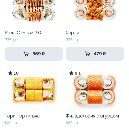
Ролл Сэмпай 2.0
Харли
235гр
225 гр
369 ₽
479 ₽
10
9.1
Тори тортильяс
Филадельфия с огурцом
190 гр
265 гр