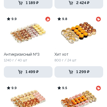
1 189 ₽
2 424 ₽
9.9
9.8
Антикризисный №3
Хит хот
1240 г / 40 шт
800 г / 24 шт
1 499 ₽
1 299 ₽
9.9
9.5