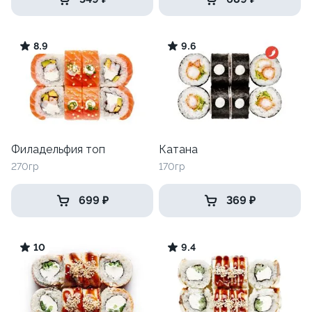
8.9
9.6
Филадельфия топ
Катана
270гр
170гр
699 ₽
369 ₽
10
9.4