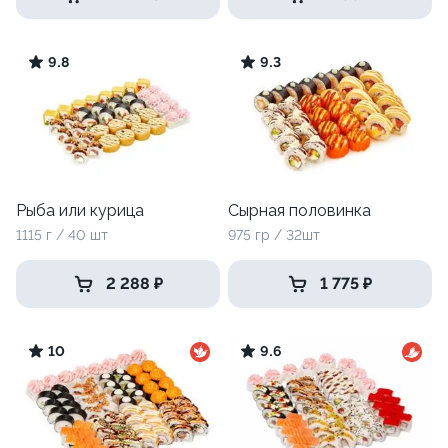
9.8
9.3
Рыба или курица
Сырная половинка
1115 г / 40 шт
975 гр / 32шт
2 288 ₽
1 775 ₽
10
9.6