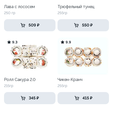
Лава с лососем
Трюфельный тунец
250 гр
255гр
509 ₽
550 ₽
9.3
9.9
Ролл Сакура 2.0
Чикен-Кранч
215гр
255гр
345 ₽
415 ₽