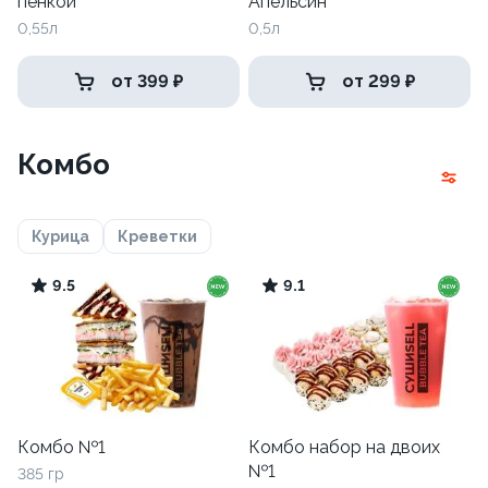
пенкой
Апельсин
0,55л
0,5л
от 399 ₽
от 299 ₽
Комбо
Курица
Креветки
9.5
9.1
Комбо №1
Комбо набор на двоих
№1
385 гр