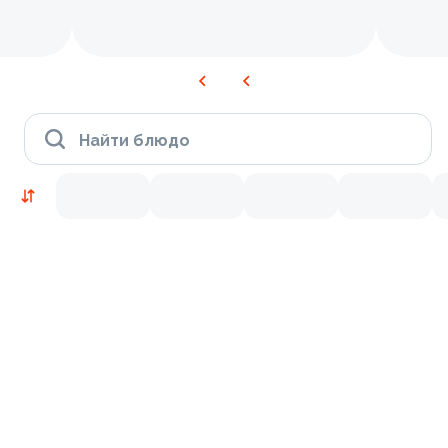
Найти блюдо
Новинки
Лосось
Курица
Тунец
Креветки