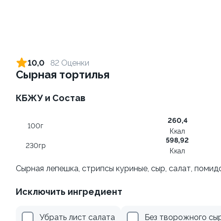
Ролл с лососем терияки и
Ролл с огурцом
зеленым луком
130 гр
10,0
82 Оценки
130 гр
Сырная тортилья
289 ₽
185 ₽
КБЖУ и Состав
260,4
9.5
100г
Ккал
598,92
230гр
Ккал
Сырная лепешка, стрипсы куриные, сыр, салат, помид
Исключить ингредиент
Ролл с лососем и зеленым
Ролл с креветкой и сыром
луком
140 гр
Убрать лист салата
Без творожного сы
130 гр