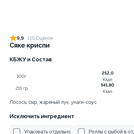
Ролл с лососем и зеленым
Ролл с лососем терияки и
луком
зеленым луком
9,9
116 Оценок
130 гр
130 гр
Сяке криспи
519 ₽
289 ₽
КБЖУ и Состав
252,0
100г
Ккал
541,80
215 гр
Ккал
Лосось, сыр, жареный лук, унаги-соус
Исключить ингредиент
Ролл с креветками и
Ролл с лососем
авокадо
130 гр
Упаковать отдельно
Роллы с рыбой в о
135 гр