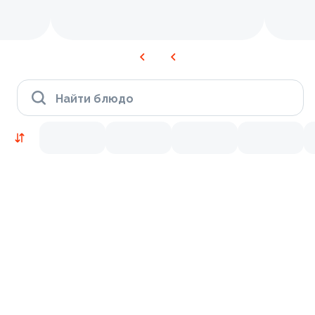
Найти блюдо
Новинки
Лосось
Курица
Тунец
Креветки