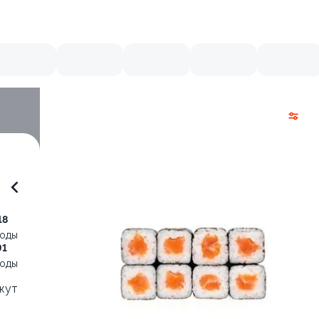
18
воды
91
воды
нжут