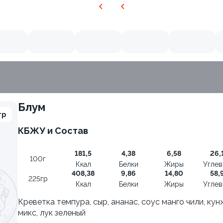
Блум
гр
КБЖУ и Состав
9.4
181,5
4,38
6,58
26,
100г
Ккал
Белки
Жиры
Угле
408,38
9,86
14,80
58,
225гр
Ккал
Белки
Жиры
Угле
Креветка темпура, сыр, ананас, соус манго чили, ку
микс, лук зеленый