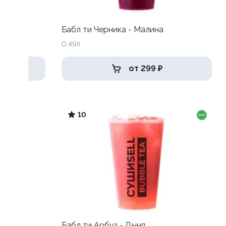
к
Бабл ти Черника - Малина
0,49л
от 299 ₽
10
Бабл ти Арбуз - Дыня