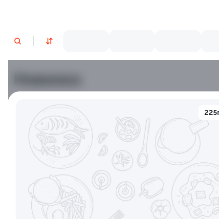
Новинки
Лосось
Курица
Тунец
Креветки
225
9.8
10