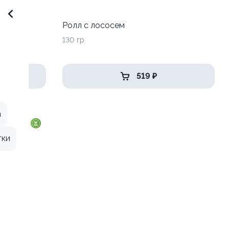
до
Ролл с лососем
130 гр
519 ₽
а
тки