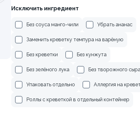
Исключить ингредиент
осем терияки и зеленым
Ролл с креветкой и авока
Без соуса манго-чили
Убрать ананас
135 гр
Заменить креветку темпура на варёную
289 ₽
359 ₽
Без креветки
Без кунжута
Без зелёного лука
Без творожного сыр
Упаковать отдельно
Аллергия на креве
Роллы с креветкой в отдельный контейнер