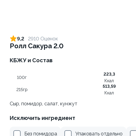
Ролл с огурцом
Ролл с лососем терияки и
зеленым луком
130 гр
9,2
2910 Оценок
130 гр
Ролл Сакура 2.0
185 ₽
289 ₽
КБЖУ и Состав
223,3
9.4
9.2
100г
Ккал
513,59
215гр
Ккал
Сыр, помидор, салат, кунжут
Исключить ингредиент
Ролл с креветкой и
Ролл с креветкой и сыром
авокадо
140 гр
Без помидора
Упаковать отдельно
135 гр