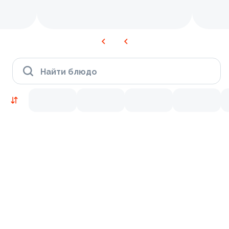
Найти блюдо
Новинки
Лосось
Курица
Тунец
Креветки
9.8
10