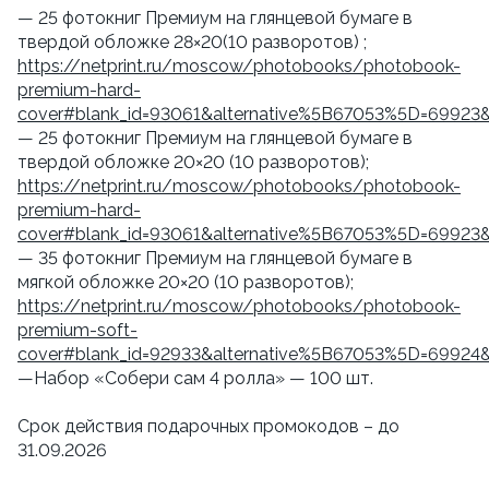
— 25 фотокниг Премиум на глянцевой бумаге в
твердой обложке 28×20(10 разворотов) ;
https://netprint.ru/moscow/photobooks/photobook-
premium-hard-
cover#blank_id=93061&alternative%5B67053%5D=69923
— 25 фотокниг Премиум на глянцевой бумаге в
твердой обложке 20×20 (10 разворотов);
https://netprint.ru/moscow/photobooks/photobook-
premium-hard-
cover#blank_id=93061&alternative%5B67053%5D=69923
— 35 фотокниг Премиум на глянцевой бумаге в
мягкой обложке 20×20 (10 разворотов);
https://netprint.ru/moscow/photobooks/photobook-
premium-soft-
cover#blank_id=92933&alternative%5B67053%5D=69924
—Набор «Собери сам 4 ролла» — 100 шт.
Срок действия подарочных промокодов – до
31.09.2026