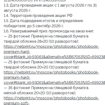
1212400003705, ИНН 2465337635)
1.3. Дата проведения акции: с 1 августа 2026 г по 31
августа 2026 г.
1.4. Территория проведения акции: РФ
1.5. Дата подведения итогов и определение
победителя: до 5 сентябр 2026 г.
1.6. Разыгрываемый приз: промокоды на заказ книг:
— 25 фотокниг Премиум на глянцевой бумаге в
твердой обложке 28×20 (10 разворотов);
https://netprint.ru/moscow/photobooks/photobook-
premium-hard-
cover#blank_id=93061&alternative%5B67053%5D=69923
— 25 фотокниг Премиум на глянцевой бумаге в
твердой обложке 20×20 (10 разворотов);
https://netprint.ru/moscow/photobooks/photobook-
premium-hard-
cover#blank_id=93061&alternative%5B67053%5D=69923
— 35 фотокниг Премиум на глянцевой бумаге в
мягкой обложке 20×20 (10 разворотов);
https://netprint.ru/moscow/photobooks/photobook-
premium-soft-