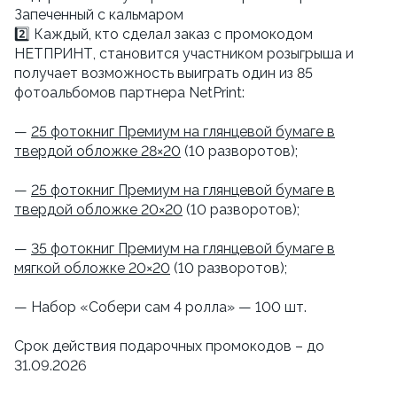
Запеченный с кальмаром
2️⃣ Каждый, кто сделал заказ с промокодом
НЕТПРИНТ, становится участником розыгрыша и
получает возможность выиграть один из 85
фотоальбомов партнера NetPrint:
—
25 фотокниг Премиум на глянцевой бумаге в
твердой обложке 28×20
(10 разворотов);
—
25 фотокниг Премиум на глянцевой бумаге в
твердой обложке 20×20
(10 разворотов);
—
35 фотокниг Премиум на глянцевой бумаге в
мягкой обложке 20×20
(10 разворотов);
— Набор «Собери сам 4 ролла» — 100 шт.
Срок действия подарочных промокодов – до
31.09.2026