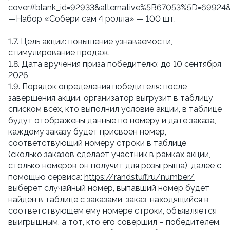
cover#blank_id=92933&alternative%5B67053%5D=69924
—Набор «Собери сам 4 ролла» — 100 шт.
1.7. Цель акции: повышение узнаваемости,
стимулирование продаж.
1.8. Дата вручения приза победителю: до 10 сентября
2026
1.9. Порядок определения победителя: после
завершения акции, организатор выгрузит в таблицу
списком всех, кто выполнил условие акции, в таблице
будут отображены данные по номеру и дате заказа,
каждому заказу будет присвоен номер,
соответствующий номеру строки в таблице
(сколько заказов сделает участник в рамках акции,
столько номеров он получит для розыгрыша), далее с
помощью сервиса:
https://randstuff.ru/number/
выберет случайный номер, выпавший номер будет
найден в таблице с заказами, заказ, находящийся в
соответствующем ему номере строки, объявляется
выигрышным, а тот, кто его совершил – победителем.