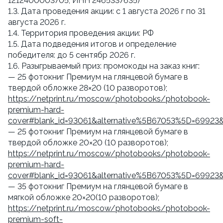
1212400003705, ИНН 2465337635)
1.3. Дата проведения акции: с 1 августа 2026 г по 31
августа 2026 г.
1.4. Территория проведения акции: РФ
1.5. Дата подведения итогов и определение
победителя: до 5 сентябр 2026 г.
1.6. Разыгрываемый приз: промокоды на заказ книг:
— 25 фотокниг Премиум на глянцевой бумаге в
твердой обложке 28×20 (10 разворотов);
https://netprint.ru/moscow/photobooks/photobook-
premium-hard-
cover#blank_id=93061&alternative%5B67053%5D=69923
— 25 фотокниг Премиум на глянцевой бумаге в
твердой обложке 20×20 (10 разворотов);
https://netprint.ru/moscow/photobooks/photobook-
premium-hard-
cover#blank_id=93061&alternative%5B67053%5D=69923
— 35 фотокниг Премиум на глянцевой бумаге в
мягкой обложке 20×20(10 разворотов);
https://netprint.ru/moscow/photobooks/photobook-
premium-soft-