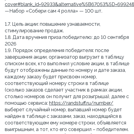
cover#blank_id=92933&alternative%5B67053%5D=69924
—Набор «Собери сам 4 ролла» — 100 шт.
1.7. Цель акции: повышение узнаваемости,
стимулирование продаж.
1.8. Дата вручения приза победителю: до 10 сентября
2026
1.9. Порядок определения победителя: после
завершения акции, организатор выгрузит в таблицу
списком всех, кто выполнил условие акции, в таблице
будут отображены данные по номеру и дате заказа,
каждому заказу будет присвоен номер,
соответствующий номеру строки в таблице
(сколько заказов сделает участник в рамках акции,
столько номеров он получит для розыгрыша), далее с
помощью сервиса:
https://randstuff.ru/number/
выберет случайный номер, выпавший номер будет
найден в таблице с заказами, заказ, находящийся в
соответствующем ему номере строки, объявляется
выигрышным, а тот, кто его совершил – победителем.