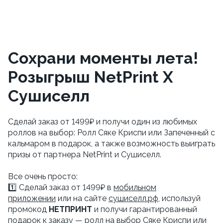
Сохрани моменты лета!
Розыгрыш NetPrint X
Сушиселл
Сделай заказ от 1499₽ и получи один из любимых
роллов на выбор: Ролл Сяке Криспи или Запеченный с
кальмаром в подарок, а также возможность выиграть
призы от партнера NetPrint и Сушиселл.
Все очень просто:
1️⃣ Сделай заказ от 1499₽ в
мобильном
приложении
или на сайте
сушиселл.рф
, используй
промокод
НЕТПРИНТ
и получи гарантированный
подарок к заказу — ролл на выбор Сяке Криспи или