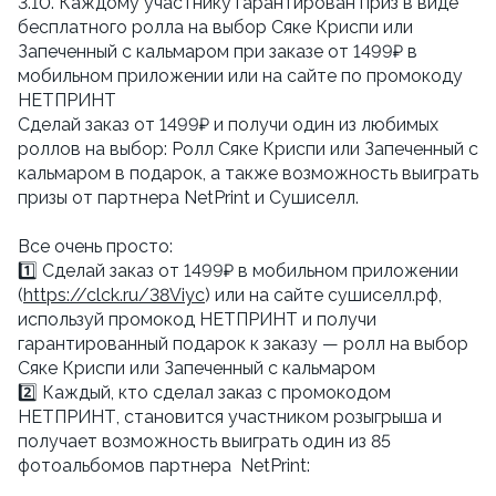
3.10. Каждому участнику гарантирован приз в виде
бесплатного ролла на выбор Сяке Криспи или
Запеченный с кальмаром при заказе от 1499₽ в
мобильном приложении или на сайте по промокоду
НЕТПРИНТ
Сделай заказ от 1499₽ и получи один из любимых
роллов на выбор: Ролл Сяке Криспи или Запеченный с
кальмаром в подарок, а также возможность выиграть
призы от партнера NetPrint и Сушиселл.
Все очень просто:
1️⃣ Сделай заказ от 1499₽ в мобильном приложении
(
https://clck.ru/38Viyc
) или на сайте сушиселл.рф,
используй промокод НЕТПРИНТ и получи
гарантированный подарок к заказу — ролл на выбор
Сяке Криспи или Запеченный с кальмаром
2️⃣ Каждый, кто сделал заказ с промокодом
НЕТПРИНТ, становится участником розыгрыша и
получает возможность выиграть один из 85
фотоальбомов партнера NetPrint: