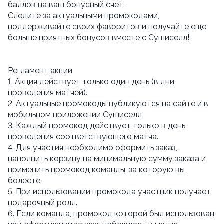
баллов на ваш бонусный счет.
Следите за актуальными промокодами,
поддерживайте своих фаворитов и получайте еще
больше приятных бонусов вместе с Сушиселл!
Регламент акции
1. Акция действует только один день (в дни
проведения матчей).
2. Актуальные промокоды публикуются на сайте и в
мобильном приложении Сушиселл
3. Каждый промокод действует только в день
проведения соответствующего матча.
4. Для участия необходимо оформить заказ,
наполнить корзину на минимальную сумму заказа и
применить промокод команды, за которую вы
болеете.
5. При использовании промокода участник получает
подарочный ролл.
6. Если команда, промокод которой был использован