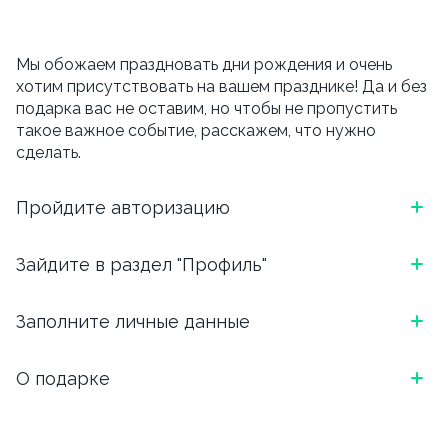
Мы обожаем праздновать дни рождения и очень
хотим присутствовать на вашем празднике! Да и без
подарка вас не оставим, но чтобы не пропустить
такое важное событие, расскажем, что нужно
сделать.
Пройдите авторизацию
*Скриншот, как выглядит блок в приложении
Зайдите в раздел "Профиль"
ОТКРОЙТЕ ПРИЛОЖЕНИЕ И АВТОРИЗИРУЙТЕСЬ:
*Скриншот, как выглядит блок в приложении
Заполните личные данные
ВВЕДИТЕ НОМЕР ТЕЛЕФОНА И ВЫБЕРИТЕ
УДОБНЫЙ СПОСОБ ПОДТВЕРЖДЕНИЯ (БОТ
ЧТОБЫ ПЕРЕЙТИ В ПРОФИЛЬ, НАЖМИТЕ НА ТРИ
ТЕЛЕГРАМ ИЛИ ЗВОНОК)
Напишите, как Вас зовут, укажите email. И вишенка
О подарке
ЧЕРТОЧКИ В ЛЕВОМ ВЕРХНЕМ УГЛУ.
на торте, для чего вы сюда перешли.
*Скриншот, как выглядит блок в приложении
В день рождения мы подарим скидку 15% на
Обязательно указываем дату, месяц и год рождения.
самовывоз и 10% на доставку.
Важно, внести дату рождения можно
только один