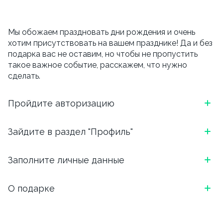
Мы обожаем праздновать дни рождения и очень
хотим присутствовать на вашем празднике! Да и без
подарка вас не оставим, но чтобы не пропустить
такое важное событие, расскажем, что нужно
сделать.
Пройдите авторизацию
*Скриншот, как выглядит блок в приложении
Зайдите в раздел "Профиль"
ОТКРОЙТЕ ПРИЛОЖЕНИЕ И АВТОРИЗИРУЙТЕСЬ:
*Скриншот, как выглядит блок в приложении
Заполните личные данные
ВВЕДИТЕ НОМЕР ТЕЛЕФОНА И ВЫБЕРИТЕ
УДОБНЫЙ СПОСОБ ПОДТВЕРЖДЕНИЯ (БОТ
ЧТОБЫ ПЕРЕЙТИ В ПРОФИЛЬ, НАЖМИТЕ НА ТРИ
ТЕЛЕГРАМ ИЛИ ЗВОНОК)
Напишите, как Вас зовут, укажите email. И вишенка
О подарке
ЧЕРТОЧКИ В ЛЕВОМ ВЕРХНЕМ УГЛУ.
на торте, для чего вы сюда перешли.
*Скриншот, как выглядит блок в приложении
В день рождения мы подарим скидку 15% на
Обязательно указываем дату, месяц и год рождения.
самовывоз и 10% на доставку.
Важно, внести дату рождения можно
только один