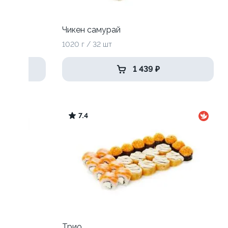
Чикен самурай
1020 г / 32 шт
1 439 ₽
7.4
Трио