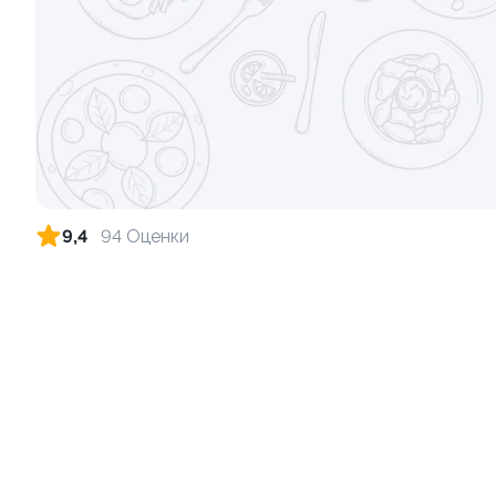
Ролл с огурцом
Ролл с лос
130 гр
130 гр
179 ₽
9,4
94 Оценки
Ролл с лососем терияки и зеленым
Ролл с лос