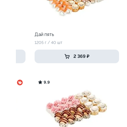
Дай пять
1205 г / 40 шт
2 369 ₽
9.9