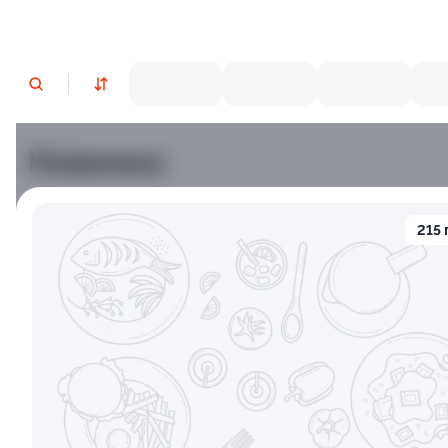
Новинки
Лосось
Курица
Креветки
215 