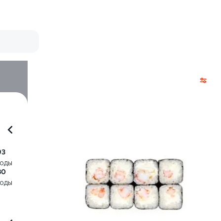
93
воды
80
воды