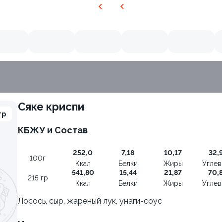
Сяке криспи
гр
КБЖУ и Состав
252,0
7,18
10,17
32,
100г
Ккал
Белки
Жиры
Угле
541,80
15,44
21,87
70,
215 гр
Ккал
Белки
Жиры
Угле
Лосось, сыр, жареный лук, унаги-соус