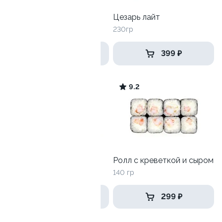
Трюфельный лосось
Цезарь лайт
230гр
230гр
579 ₽
399 ₽
9.3
9.2
Филадельфия топ
Ролл с креветкой и сыром
270гр
140 гр
699 ₽
299 ₽