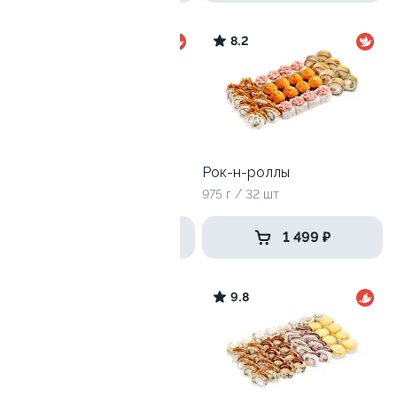
10
8.2
Дай пять
Рок-н-роллы
1205 г / 40 шт
975 г / 32 шт
2 369 ₽
1 499 ₽
9.9
9.8