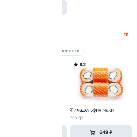
от 1 729 ₽
Роллы
Лосось
Курица
Креветки
8.9
8.2
Харли
Филадельфия маки
225 гр
245 гр
449 ₽
649 ₽