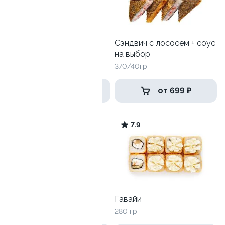
Цезарь с курицей
Сэндвич с лососем + соус
на выбор
270 гр
370/40гр
439 ₽
от 699 ₽
9.7
7.9
Запеченный с курицей
Гавайи
275гр
280 гр