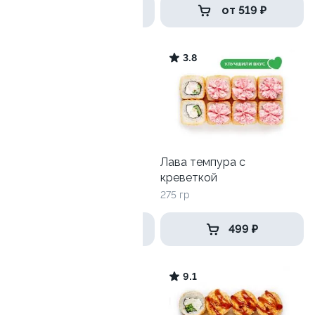
419 ₽
от 519 ₽
9.3
3.8
Кани уэст
Лава темпура с
креветкой
290 гр
275 гр
539 ₽
499 ₽
10
9.1