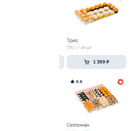
Тайфун
Трио
840 гр / 32шт
775 г / 24 шт
1 499 ₽
1 399 ₽
10
9.6
Хит лайт
Селломан