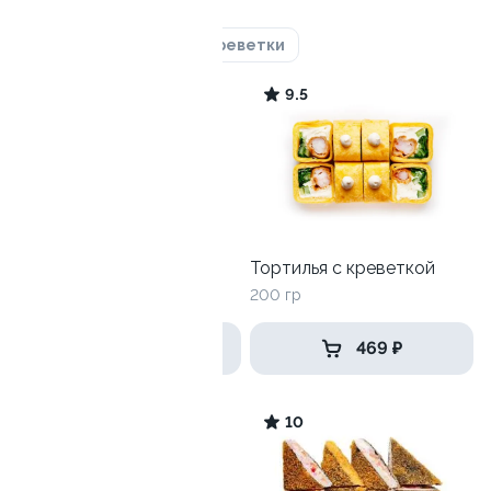
Лосось
Курица
Креветки
9.7
9.5
Сэндвич с креветкой
Тортилья с креветкой
235 гр
200 гр
449 ₽
469 ₽
8.6
10