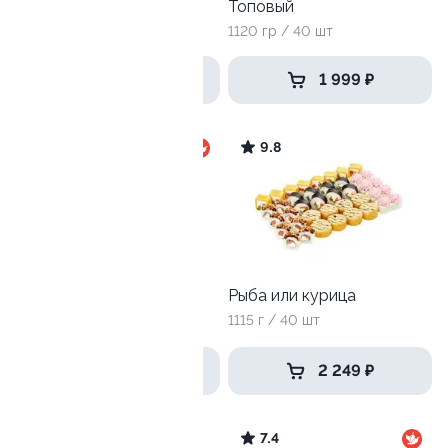
Время сэндвичей
Топовый
700 гр / 16 шт
1120 гр / 40 шт
от 1 399 ₽
1 999 ₽
10
9.8
Рыба или курица
Рок-н-роллы
1115 г / 40 шт
975 г / 32 шт
1 499 ₽
2 249 ₽
10
7.4