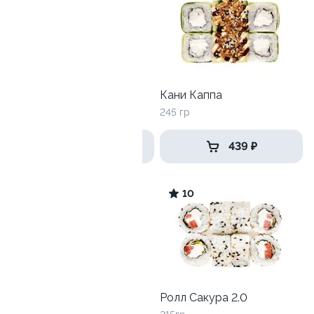
Скрабби Ду
Кани Каппа
265 гр
245 гр
449 ₽
439 ₽
9.2
10
Хэппи эби
Ролл Сакура 2.0