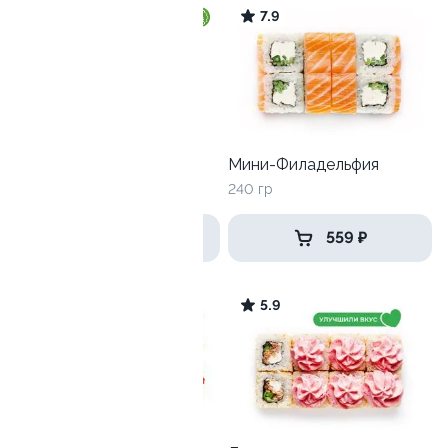
9.8
7.9
Ролл с огурцом
Мини-Филадельфия
130 гр
240 гр
179 ₽
559 ₽
10
5.9