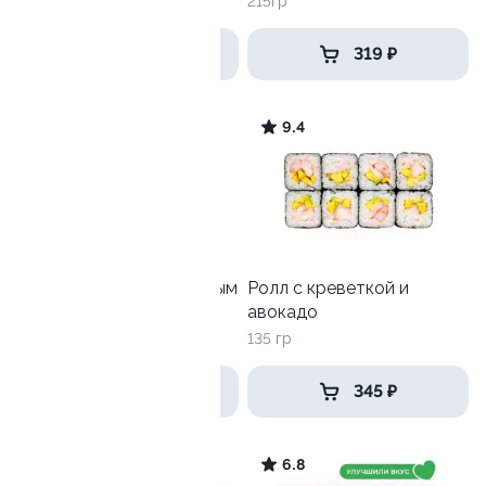
270 гр
215гр
539 ₽
319 ₽
8.7
9.4
Ролл с лососем и зеленым
Ролл с креветкой и
луком
авокадо
130 гр
135 гр
499 ₽
345 ₽
6.5
6.8