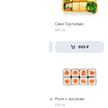
Калифорния с краб-
Сяке Тортильяс
кремом
180 гр
225 гр
499 ₽
669 ₽
10
Ролл с лососем терияки и
Ролл с лососем
зеленым луком
130 гр