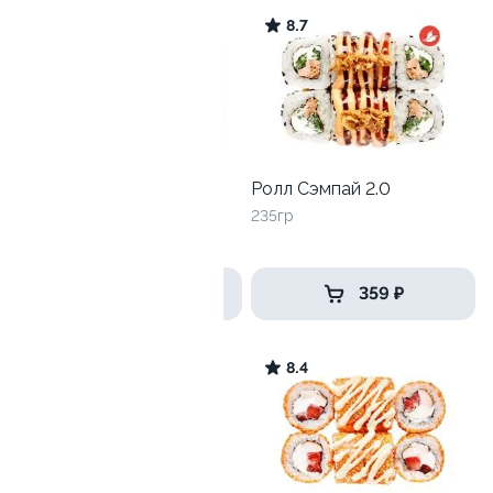
5.6
8.7
Лава лайт со снежным
Ролл Сэмпай 2.0
крабом
235гр
240 гр
399 ₽
359 ₽
2.9
8.4