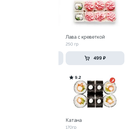
Акира маки
Лава с креветкой
205 гр
250 гр
499 ₽
499 ₽
9.0
9.2
Сяке Спайси
Катана
170 гр
170гр