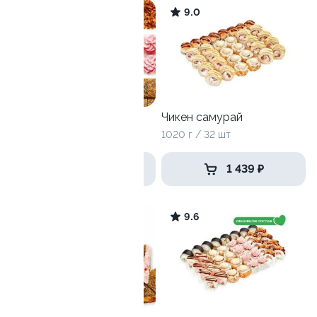
7.2
9.0
Собери сам
Чикен самурай
4 ролла
1020 г / 32 шт
от 1 799 ₽
1 439 ₽
10
9.6