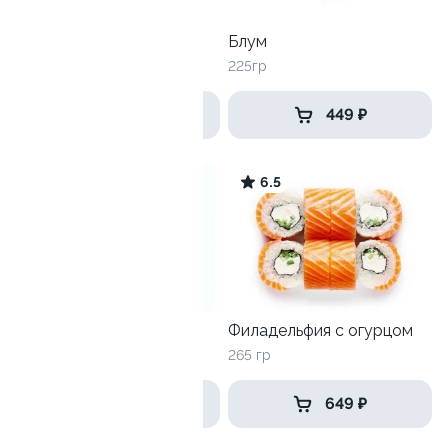
Сяке криспи
Блум
215 гр
225гр
539 ₽
449 ₽
7.1
6.5
Чикен-Кранч
Филадельфия с огурцом
255гр
265 гр
399 ₽
649 ₽