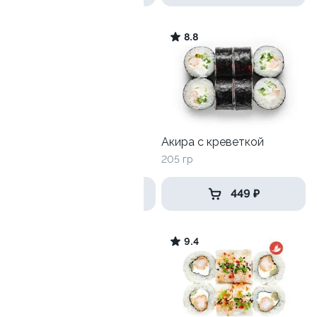
8.7
8.8
Тори тортильяс
Акира с креветкой
190 гр
205 гр
399 ₽
449 ₽
9.4
9.4