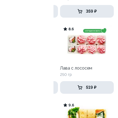
539 ₽
359 ₽
9.4
8.6
Лава топ
Лава с лососем
250гр
250 гр
569 ₽
519 ₽
10
9.6