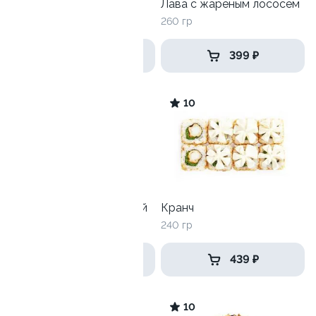
Мистер Крабс
Лава с жареным лососем
210гр
260 гр
399 ₽
399 ₽
10
10
Калифорния с креветкой
Кранч
215 гр
240 гр
559 ₽
439 ₽
7.0
10