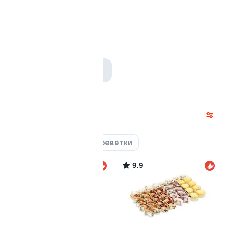
Ролл с лососем (2шт)
260 гр / 16шт
699 ₽
998 ₽
Наборы
Лосось
Курица
Креветки
8.4
9.9