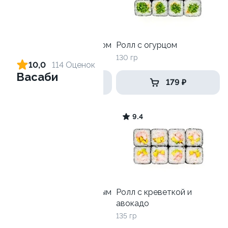
Ролл с креветкой и сыром
Ролл с огурцом
140 гр
130 гр
10,0
114 Оценок
Васаби
299 ₽
179 ₽
8.7
9.4
Ролл с лососем и зеленым
Ролл с креветкой и
луком
авокадо
130 гр
135 гр