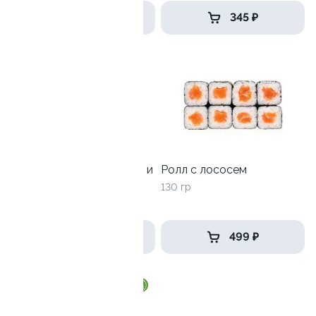
499 ₽
345 ₽
10
Ролл с лососем терияки и
Ролл с лососем
зеленым луком
130 гр
130 гр
279 ₽
499 ₽