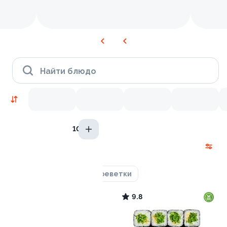
Найти блюдо
10 гр
Новинки
Лосось
Курица
Креветки
9.2
9.8