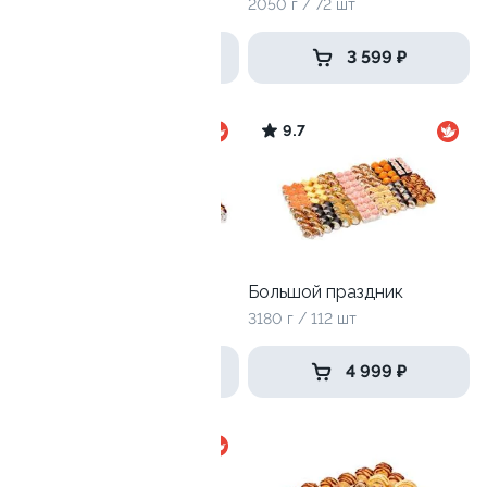
715 г / 24 шт
2050 г / 72 шт
1 469 ₽
3 599 ₽
9.5
9.7
Селломан
Большой праздник
2050 г / 72 шт
3180 г / 112 шт
3 599 ₽
4 999 ₽
10.0