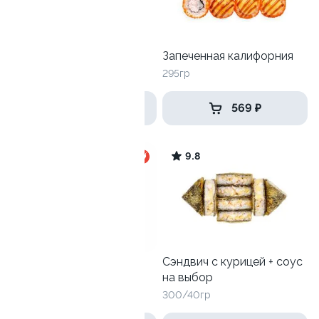
Рокфор
Запеченная калифорния
260 гр
295гр
379 ₽
569 ₽
10
9.8
Сэндвич с курицей + соус
Ролл Эби васаби
на выбор
240гр
300/40гр