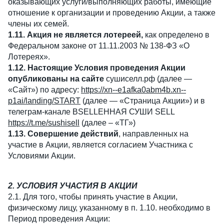
оказывающих услуги/выполняющих работы, имеющие
отношение к организации и проведению Акции, а также
члены их семей.
1.11. Акция не является лотереей,
как определено в
Федеральном законе от 11.11.2003 № 138-ФЗ «О
Лотереях».
1.12. Настоящие Условия проведения Акции
опубликованы на сайте
сушиселл.рф (далее —
«Сайт») по адресу:
https://xn--e1afka0abm4b.xn--
p1ai/landing/START
(далее — «Страница Акции») и в
телеграм-канале ВSELLЕННАЯ СУШИ SELL
https://t.me/sushisell
(далее – «ТГ»)
1.13. Совершение действий
, направленных на
участие в Акции, является согласием Участника с
Условиями Акции.
2. УСЛОВИЯ УЧАСТИЯ В АКЦИИ
2.1. Для того, чтобы принять участие в Акции,
физическому лицу, указанному в п. 1.10. необходимо в
Период проведения Акции: