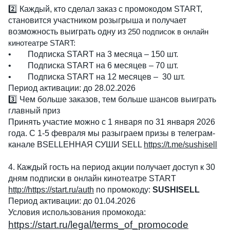
2️⃣ Каждый, кто сделал заказ с промокодом START,
становится участником розыгрыша и получает
возможность выиграть одну из
250 подписок в онлайн
кинотеатре START:
•
Подписка START на 3 месяца – 150 шт.
•
Подписка START на 6 месяцев – 70 шт.
•
Подписка START на 12 месяцев – 30 шт.
Период активации: до 28.02.2026
3️⃣ Чем больше заказов, тем больше шансов выиграть
главный приз
Принять участие можно с 1 января по 31 января 2026
года. С 1-5 февраля мы разыграем призы в телеграм-
канале ВSELLЕННАЯ СУШИ SELL
https://t.me/sushisell
4. Каждый гость на период акции получает доступ к 30
дням подписки в онлайн кинотеатре START
http://https://start.ru/auth
по промокоду:
SUSHISELL
Период активации: до 01.04.2026
Условия использования промокода:
https://start.ru/legal/terms_of_promocode