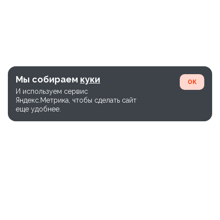
ПУБЛИЧНАЯ ОФЕРТА
ПОЛЬЗОВАТЕЛЬСКОЕ СОГЛАШЕНИЕ
ПОЛИТИКА КОНФИДЕНЦИАЛЬНОСТИ
Мы собираем
куки
OK
И используем сервис
Яндекс.Метрика, чтобы сделать сайт
еще удобнее.
Единый номер службы доставки: