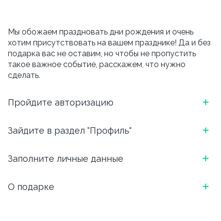
Мы обожаем праздновать дни рождения и очень
хотим присутствовать на вашем празднике! Да и без
подарка вас не оставим, но чтобы не пропустить
такое важное событие, расскажем, что нужно
сделать.
Пройдите авторизацию
*Скриншот, как выглядит блок в приложении
Зайдите в раздел "Профиль"
ОТКРОЙТЕ ПРИЛОЖЕНИЕ И АВТОРИЗИРУЙТЕСЬ:
*Скриншот, как выглядит блок в приложении
Заполните личные данные
ВВЕДИТЕ НОМЕР ТЕЛЕФОНА И ВЫБЕРИТЕ
УДОБНЫЙ СПОСОБ ПОДТВЕРЖДЕНИЯ (БОТ
ЧТОБЫ ПЕРЕЙТИ В ПРОФИЛЬ, НАЖМИТЕ НА ТРИ
ТЕЛЕГРАМ ИЛИ ЗВОНОК)
Напишите, как Вас зовут, укажите email. И вишенка
О подарке
ЧЕРТОЧКИ В ЛЕВОМ ВЕРХНЕМ УГЛУ.
на торте, для чего вы сюда перешли.
*Скриншот, как выглядит блок в приложении
В день рождения мы подарим скидку 15% на
Обязательно указываем дату, месяц и год рождения.
самовывоз и 10% на доставку.
Важно, внести дату рождения можно
только один